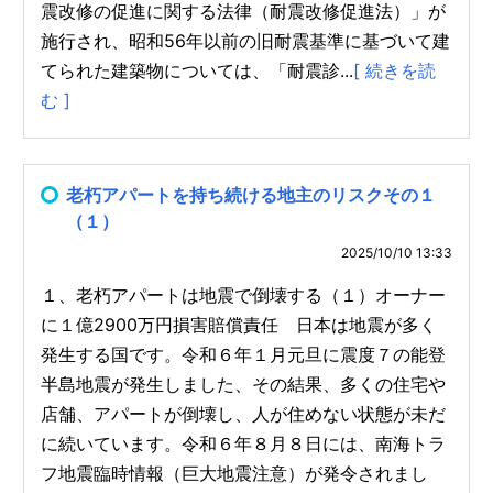
震改修の促進に関する法律（耐震改修促進法）」が
施行され、昭和56年以前の旧耐震基準に基づいて建
てられた建築物については、「耐震診...
[ 続きを読
む ]
老朽アパートを持ち続ける地主のリスクその１
（１）
2025/10/10 13:33
１、老朽アパートは地震で倒壊する（１）オーナー
に１億2900万円損害賠償責任 日本は地震が多く
発生する国です。令和６年１月元旦に震度７の能登
半島地震が発生しました、その結果、多くの住宅や
店舗、アパートが倒壊し、人が住めない状態が未だ
に続いています。令和６年８月８日には、南海トラ
フ地震臨時情報（巨大地震注意）が発令されまし