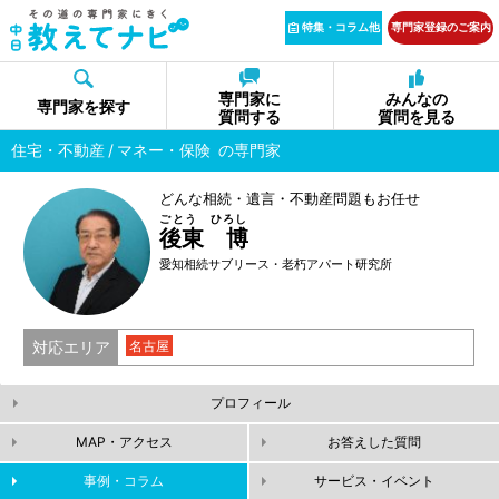
特集・コラム他
専門家登録のご案内
専門家に
みんなの
専門家を探す
質問する
質問を見る
住宅・不動産
マネー・保険
の専門家
どんな相続・遺言・不動産問題もお任せ
ごとう ひろし
後東 博
愛知相続サブリース・老朽アパート研究所
対応エリア
名古屋
プロフィール
MAP・アクセス
お答えした質問
事例・コラム
サービス・イベント