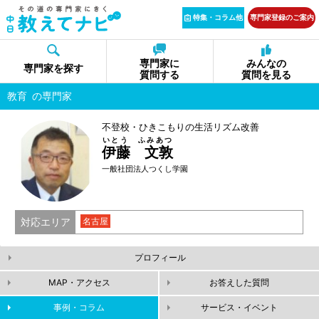
特集・コラム他
専門家登録のご案内
専門家に
みんなの
専門家を探す
質問する
質問を見る
教育
の専門家
不登校・ひきこもりの生活リズム改善
いとう ふみあつ
伊藤 文敦
一般社団法人つくし学園
対応エリア
名古屋
プロフィール
MAP・アクセス
お答えした質問
事例・コラム
サービス・イベント