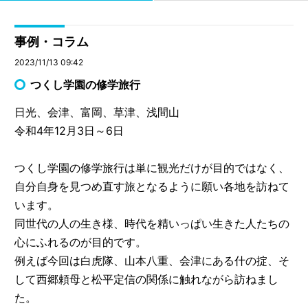
事例・コラム
2023/11/13 09:42
つくし学園の修学旅行
日光、会津、富岡、草津、浅間山
令和4年12月3日～6日
つくし学園の修学旅行は単に観光だけが目的ではなく、
自分自身を見つめ直す旅となるように願い各地を訪ねて
います。
同世代の人の生き様、時代を精いっぱい生きた人たちの
心にふれるのが目的です。
例えば今回は白虎隊、山本八重、会津にある什の掟、そ
して西郷頼母と松平定信の関係に触れながら訪ねまし
た。