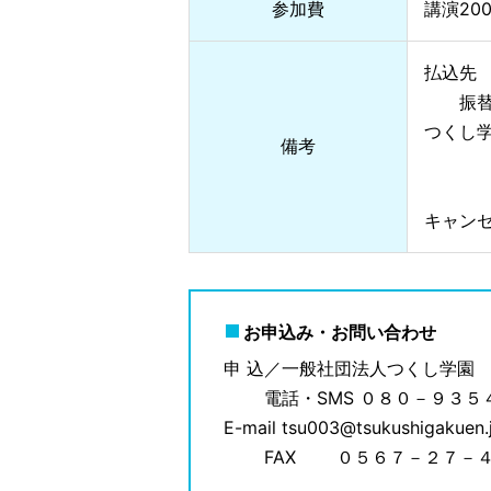
参加費
講演20
払込先
振替口
つくし学
備考
入金確
キャン
お申込み・お問い合わせ
申 込／一般社団法人つくし学園
電話・SMS ０８０－９３５４
E-mail tsu003@tsukushigakuen.
FAX ０５６７－２７－４