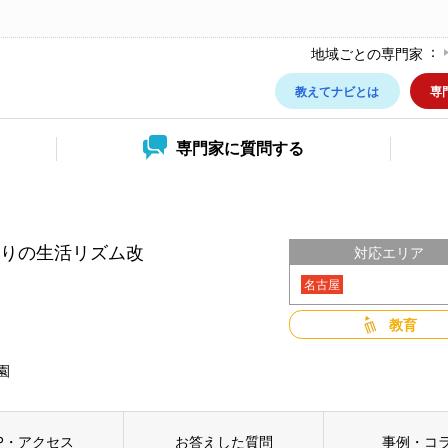
地域ごとの専門家
教えてナビとは
専
専門家に
質問する
りの生活リズム改
対応エリア
名古屋
教育
園
P・アクセス
お答えした質問
事例・コ