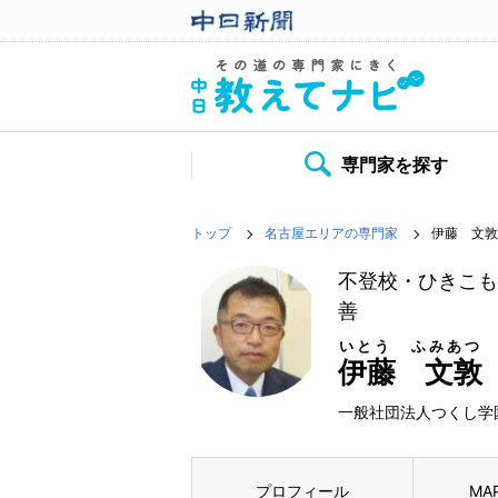
専門家を探す
トップ
名古屋エリアの専門家
伊藤 文敦
不登校・ひきこも
善
いとう ふみあつ
伊藤 文敦
一般社団法人つくし学
プロフィール
MA