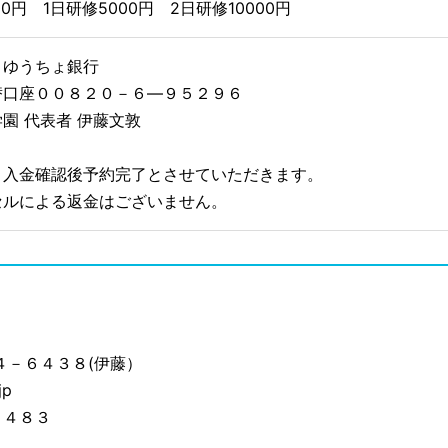
00円 1日研修5000円 2日研修10000円
 ゆうちょ銀行
座００８２０－６―９５２９６
園 代表者 伊藤文敦
認後予約完了とさせていただきます。
セルによる返金はございません。
－６４３８(伊藤）
jp
４８３