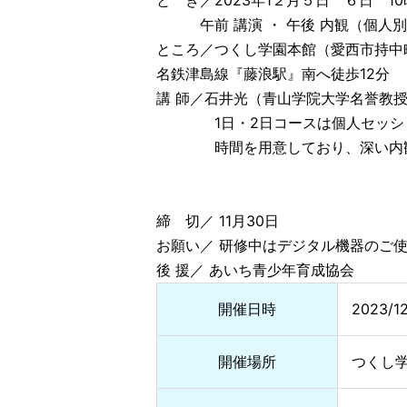
と き／2023年1２月５日 ６日 1
午前 講演 ・ 午後 内観（個人別
ところ／つくし学園本館（愛西市持中町
名鉄津島線『藤浪駅』南へ徒歩12分
講 師／石井光（青山学院大学名誉教
1日・2日コースは個人セッシ
時間を用意しており、深い内観に
締 切／ 11月30日
お願い／ 研修中はデジタル機器のご
後 援／ あいち青少年育成協会
開催日時
2023/1
開催場所
つくし