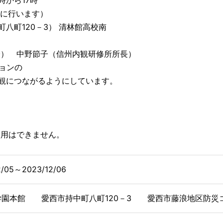
0時から17時
に行います）
八町120－3） 清林館高校南
授） 中野節子（信州内観研修所所長）
ョンの
つながるようにしています。
使用はできません。
2/05～2023/12/06
学園本館 愛西市持中町八町120－3 愛西市藤浪地区防災