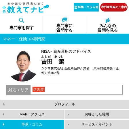
特集・コラム他
専門家登録のご案内
専門家に
みんなの
専門家を探す
質問する
質問を見る
マネー・保険
の専門家
NISA・資産運用のアドバイス
よしだ あつし
吉田 篤
シグマ株式会社 金融商品仲介業者 東海財務局長（金
仲）第152号
対応エリア
名古屋
プロフィール
MAP・アクセス
お答えした質問
事例・コラム
サービス・イベント