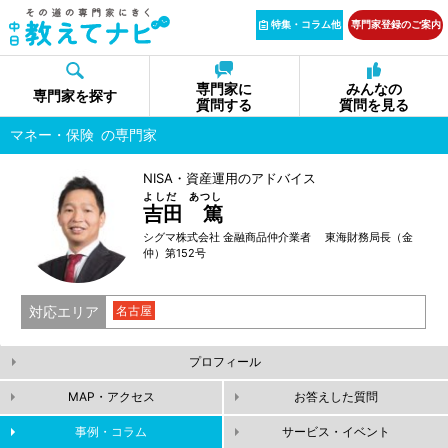
特集・コラム他
専門家登録のご案内
専門家に
みんなの
専門家を探す
質問する
質問を見る
マネー・保険
の専門家
NISA・資産運用のアドバイス
よしだ あつし
吉田 篤
シグマ株式会社 金融商品仲介業者 東海財務局長（金
仲）第152号
対応エリア
名古屋
プロフィール
MAP・アクセス
お答えした質問
事例・コラム
サービス・イベント