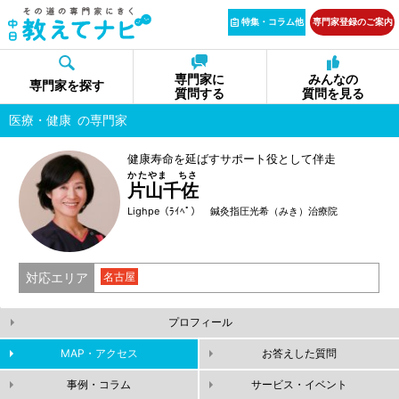
特集・コラム他
専門家登録のご案内
専門家に
みんなの
専門家を探す
質問する
質問を見る
医療・健康
の専門家
健康寿命を延ばすサポート役として伴走
かたやま ちさ
片山千佐
Lighpe（ﾗｲﾍﾟ） 鍼灸指圧光希（みき）治療院
対応エリア
名古屋
プロフィール
MAP・アクセス
お答えした質問
事例・コラム
サービス・イベント