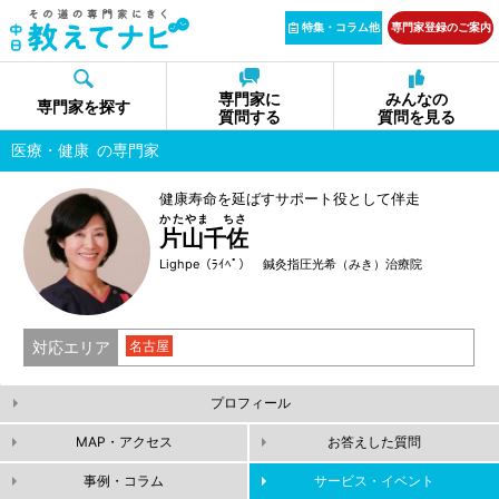
特集・コラム他
専門家登録のご案内
専門家に
みんなの
専門家を探す
質問する
質問を見る
医療・健康
の専門家
健康寿命を延ばすサポート役として伴走
かたやま ちさ
片山千佐
Lighpe（ﾗｲﾍﾟ） 鍼灸指圧光希（みき）治療院
対応エリア
名古屋
プロフィール
MAP・アクセス
お答えした質問
事例・コラム
サービス・イベント