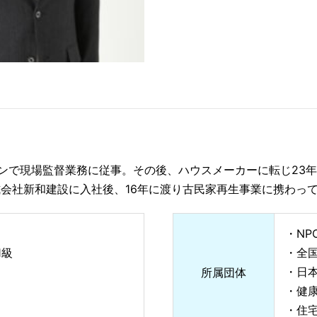
ンで現場監督業務に従事。その後、ハウスメーカーに転じ23
式会社新和建設に入社後、16年に渡り古民家再生事業に携わっ
・NP
1級
・全
・日本
所属団体
・健
・住