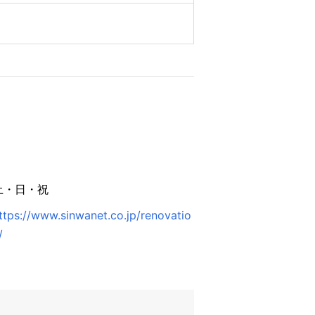
土・日・祝
ttps://www.sinwanet.co.jp/renovatio
/