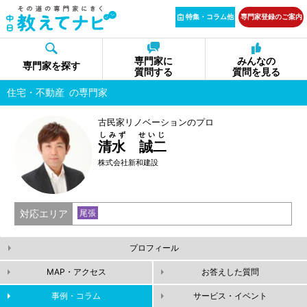
特集・コラム他
専門家登録のご案内
専門家に
みんなの
専門家を探す
質問する
質問を見る
住宅・不動産
の専門家
古民家リノベーションのプロ
しみず せいじ
清水 誠二
株式会社新和建設
対応エリア
尾張
プロフィール
MAP・アクセス
お答えした質問
事例・コラム
サービス・イベント