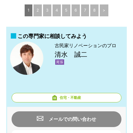
1
2
3
4
5
6
7
8
>
この専門家に相談してみよう
古民家リノベーションのプロ
清水 誠二
尾張
住宅・不動産
メールでの問い合わせ