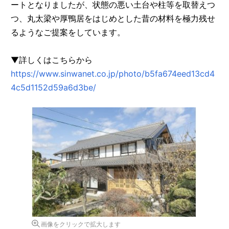
ートとなりましたが、状態の悪い土台や柱等を取替えつ
つ、丸太梁や厚鴨居をはじめとした昔の材料を極力残せ
るようなご提案をしています。
▼詳しくはこちらから
https://www.sinwanet.co.jp/photo/b5fa674eed13cd4
4c5d1152d59a6d3be/
画像をクリックで拡大します