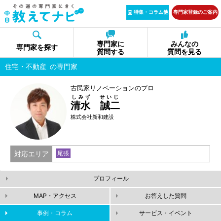
特集・コラム他
専門家登録のご案内
専門家に
みんなの
専門家を探す
質問する
質問を見る
住宅・不動産
の専門家
古民家リノベーションのプロ
しみず せいじ
清水 誠二
株式会社新和建設
対応エリア
尾張
プロフィール
MAP・アクセス
お答えした質問
事例・コラム
サービス・イベント