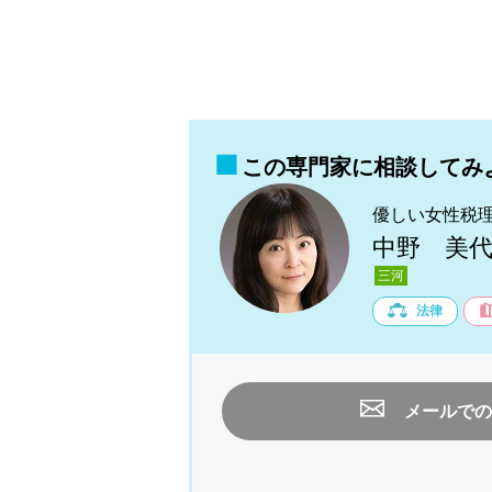
この専門家に相談してみ
優しい女性税
中野 美
三河
法律
メールでの