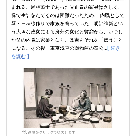
まれる。尾張藩士であった父正春の家禄は乏しく、
禄で生計をたてるのは困難だったため、 内職として
琴・三味線作りで家族を養っていた。明治維新とい
う大きな政変による身分の変化と貧窮から、いつし
か父の内職は家業となり、政吉もそれを手伝うこと
になる。その後、東京浅草の塗物商の奉公...
[ 続き
を読む ]
画像をクリックで拡大します