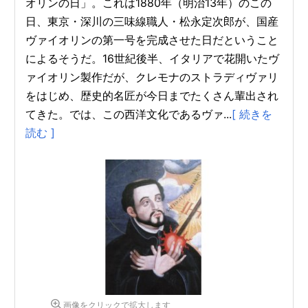
オリンの日」。これは1880年（明治13年）のこの
日、東京・深川の三味線職人・松永定次郎が、国産
ヴァイオリンの第一号を完成させた日だということ
によるそうだ。16世紀後半、イタリアで花開いたヴ
ァイオリン製作だが、クレモナのストラディヴァリ
をはじめ、歴史的名匠が今日までたくさん輩出され
てきた。では、この西洋文化であるヴァ...
[ 続きを
読む ]
画像をクリックで拡大します