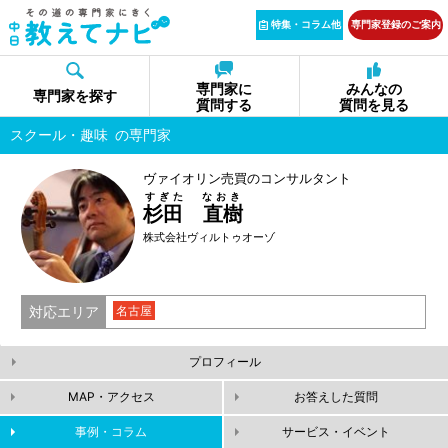
特集・コラム他
専門家登録のご案内
専門家に
みんなの
専門家を探す
質問する
質問を見る
スクール・趣味
の専門家
ヴァイオリン売買のコンサルタント
すぎた なおき
杉田 直樹
株式会社ヴィルトゥオーゾ
対応エリア
名古屋
プロフィール
MAP・アクセス
お答えした質問
事例・コラム
サービス・イベント