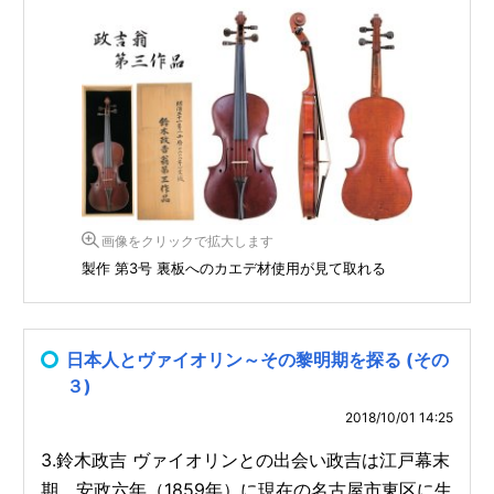
画像をクリックで拡大します
製作 第3号 裏板へのカエデ材使用が見て取れる
日本人とヴァイオリン～その黎明期を探る (その
３)
2018/10/01 14:25
3.鈴木政吉 ヴァイオリンとの出会い政吉は江戸幕末
期、安政六年（1859年）に現在の名古屋市東区に生