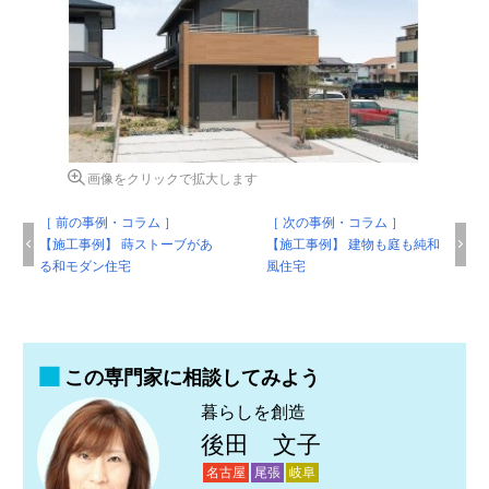
画像をクリックで拡大します
［ 前の事例・コラム ］
［ 次の事例・コラム ］
【施工事例】 蒔ストーブがあ
【施工事例】 建物も庭も純和
る和モダン住宅
風住宅
この専門家に相談してみよう
暮らしを創造
後田 文子
名古屋
尾張
岐阜