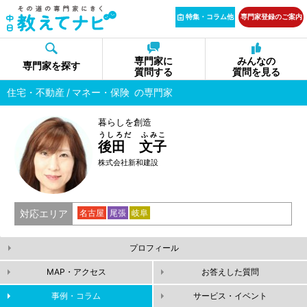
特集・コラム他
専門家登録のご案内
専門家に
みんなの
専門家を探す
質問する
質問を見る
住宅・不動産
マネー・保険
の専門家
暮らしを創造
うしろだ ふみこ
後田 文子
株式会社新和建設
対応エリア
名古屋
尾張
岐阜
プロフィール
MAP・アクセス
お答えした質問
事例・コラム
サービス・イベント