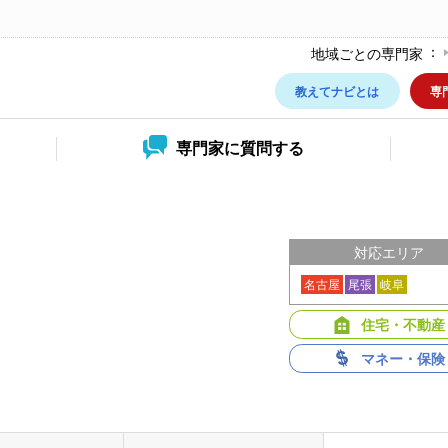
地域ごとの専門家
教えてナビとは
専
専門家に
質問する
対応エリア
名古屋
尾張
岐阜
住宅・不動産
マネー・保険