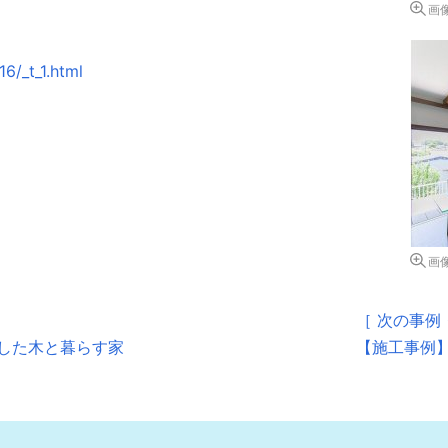
画
6/_t_1.html
画
［ 次の事例
した木と暮らす家
【施工事例