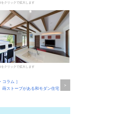
像をクリックで拡大します
像をクリックで拡大します
・コラム ］
>
】 蒔ストーブがある和モダン住宅