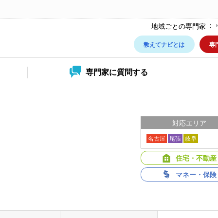
地域ごとの専門家
教えてナビとは
専
専門家に
質問する
対応エリア
名古屋
尾張
岐阜
住宅・不動産
マネー・保険