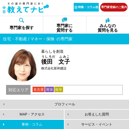
特集・コラム他
専門家登録のご案内
専門家に
みんなの
専門家を探す
質問する
質問を見る
住宅・不動産
マネー・保険
の専門家
暮らしを創造
うしろだ ふみこ
後田 文子
株式会社新和建設
対応エリア
名古屋
尾張
岐阜
プロフィール
MAP・アクセス
お答えした質問
事例・コラム
サービス・イベント