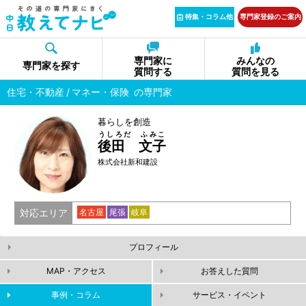
特集・コラム他
専門家登録のご案内
専門家に
みんなの
専門家を探す
質問する
質問を見る
住宅・不動産
マネー・保険
の専門家
暮らしを創造
うしろだ ふみこ
後田 文子
株式会社新和建設
対応エリア
名古屋
尾張
岐阜
プロフィール
MAP・アクセス
お答えした質問
事例・コラム
サービス・イベント