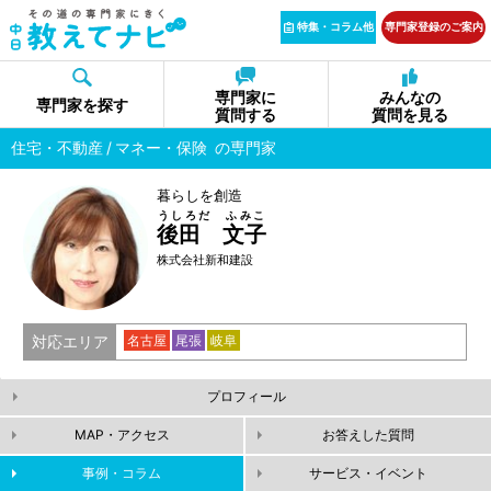
特集・コラム他
専門家登録のご案内
専門家に
みんなの
専門家を探す
質問する
質問を見る
住宅・不動産
マネー・保険
の専門家
暮らしを創造
うしろだ ふみこ
後田 文子
株式会社新和建設
対応エリア
名古屋
尾張
岐阜
プロフィール
MAP・アクセス
お答えした質問
事例・コラム
サービス・イベント