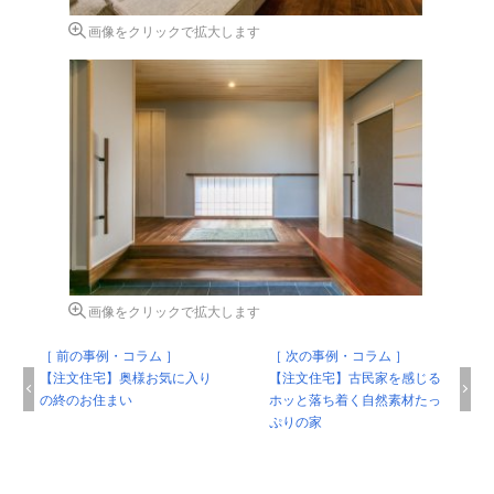
画像をクリックで拡大します
画像をクリックで拡大します
［ 前の事例・コラム ］
［ 次の事例・コラム ］
【注文住宅】奥様お気に入り
【注文住宅】古民家を感じる
の終のお住まい
ホッと落ち着く自然素材たっ
ぷりの家