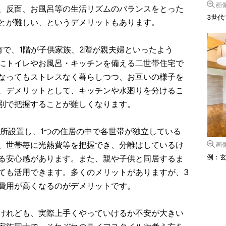
画
、反面、お風呂等の生活リズムのバランスをとった
3世
とが難しい、というデメリットもあります。
有で、1階が子供家族、2階が親夫婦といったよう
にトイレやお風呂・キッチンを備える二世帯住宅で
なってもストレスなく暮らしつつ、お互いの様子を
、デメリットとして、キッチンや水廻りを分けるこ
別で把握することが難しくなります。
か所設置し、1つの住居の中で各世帯が独立している
、世帯毎に光熱費等を把握でき、分離はしているけ
画
例：
る安心感があります。また、親や子供と同居するま
ても活用できます。多くのメリットがありますが、3
費用が高くなるのがデメリットです。
けれども、実際上手くやっていけるか不安が大きい