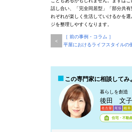
こともあるかもしれません。まずはご
話し合い、「完全同居型」「部分共有
れぞれが楽しく生活していけるかを選
ジを整理しやすくなります。
［ 前の事例・コラム ］
<
平屋におけるライフスタイルの
この専門家に相談してみ
暮らしを創造
後田 文
名古屋
尾張
岐阜
住宅・不動