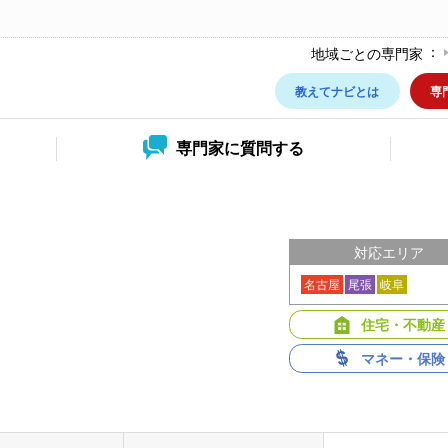
地域ごとの専門家
教えてナビとは
専
専門家に
質問する
対応エリア
名古屋
尾張
岐阜
住宅・不動産
マネー・保険