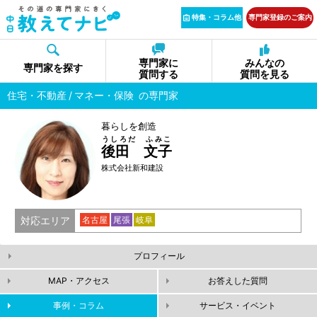
特集・コラム他
専門家登録のご案内
専門家に
みんなの
専門家を探す
質問する
質問を見る
住宅・不動産
マネー・保険
の専門家
暮らしを創造
うしろだ ふみこ
後田 文子
株式会社新和建設
対応エリア
名古屋
尾張
岐阜
プロフィール
MAP・アクセス
お答えした質問
事例・コラム
サービス・イベント