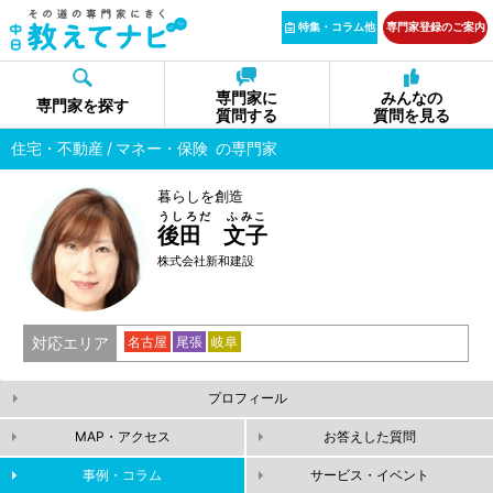
特集・コラム他
専門家登録のご案内
専門家に
みんなの
専門家を探す
質問する
質問を見る
住宅・不動産
マネー・保険
の専門家
暮らしを創造
うしろだ ふみこ
後田 文子
株式会社新和建設
対応エリア
名古屋
尾張
岐阜
プロフィール
MAP・アクセス
お答えした質問
事例・コラム
サービス・イベント