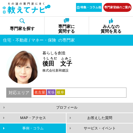
特集・コラム他
専門家登録のご案内
専門家に
みんなの
専門家を探す
質問する
質問を見る
住宅・不動産
マネー・保険
の専門家
暮らしを創造
うしろだ ふみこ
後田 文子
株式会社新和建設
対応エリア
名古屋
尾張
岐阜
プロフィール
MAP・アクセス
お答えした質問
事例・コラム
サービス・イベント