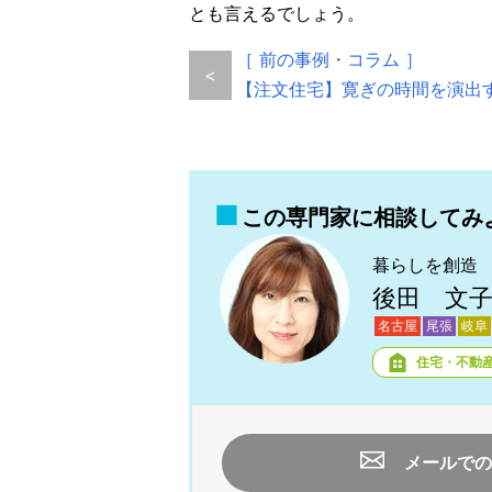
とも言えるでしょう。
［ 前の事例・コラム ］
<
【注文住宅】寛ぎの時間を演出
この専門家に相談してみ
暮らしを創造
後田 文
名古屋
尾張
岐阜
住宅・不動
メールでの