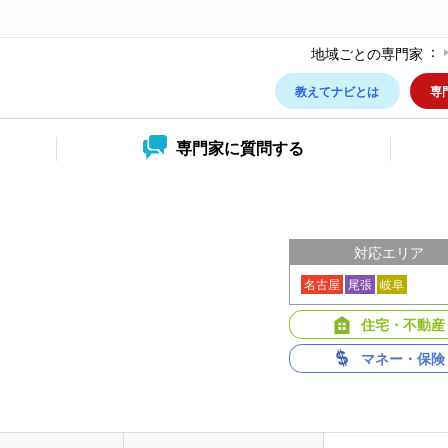
地域ごとの専門家
教えてナビとは
専
専門家に
質問する
対応エリア
名古屋
尾張
岐阜
住宅・不動産
マネー・保険