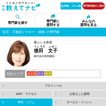
特集・コラム他
専門家登録のご案内
専門家に
みんなの
専門家を探す
質問する
質問を見る
住宅・不動産
マネー・保険
の専門家
暮らしを創造
うしろだ ふみこ
後田 文子
株式会社新和建設
対応エリア
名古屋
尾張
岐阜
プロフィール
MAP・アクセス
お答えした質問
事例・コラム
サービス・イベント