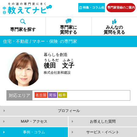
特集・コラム他
専門家登録のご案内
専門家に
みんなの
専門家を探す
質問する
質問を見る
住宅・不動産
マネー・保険
の専門家
暮らしを創造
うしろだ ふみこ
後田 文子
株式会社新和建設
対応エリア
名古屋
尾張
岐阜
プロフィール
MAP・アクセス
お答えした質問
事例・コラム
サービス・イベント