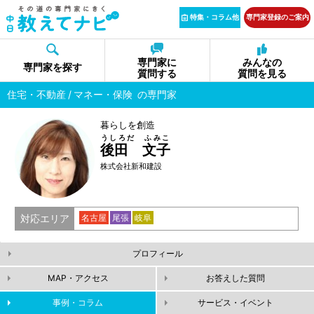
特集・コラム他
専門家登録のご案内
専門家に
みんなの
専門家を探す
質問する
質問を見る
住宅・不動産
マネー・保険
の専門家
暮らしを創造
うしろだ ふみこ
後田 文子
株式会社新和建設
対応エリア
名古屋
尾張
岐阜
プロフィール
MAP・アクセス
お答えした質問
事例・コラム
サービス・イベント