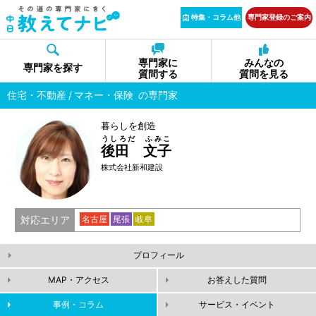
特集・コラム他
専門家登録のご案内
専門家に
みんなの
専門家を探す
質問する
質問を見る
住宅・不動産
マネー・保険
の専門家
暮らしを創造
うしろだ ふみこ
後田 文子
株式会社新和建設
対応エリア
名古屋
尾張
岐阜
プロフィール
MAP・アクセス
お答えした質問
事例・コラム
サービス・イベント