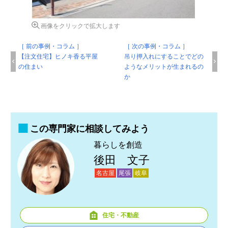
画像をクリックで拡大します
［ 前の事例・コラム ］
［ 次の事例・コラム ］
【注文住宅】ヒノキ香る平屋
吊り押入れにすることでどの
の住まい
ようなメリットが生まれるの
か
この専門家に相談してみよう
暮らしを創造
後田 文子
名古屋
尾張
岐阜
住宅・不動産