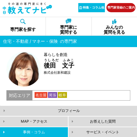
特集・コラム他
専門家登録のご案内
専門家に
みんなの
専門家を探す
質問する
質問を見る
住宅・不動産
マネー・保険
の専門家
暮らしを創造
うしろだ ふみこ
後田 文子
株式会社新和建設
対応エリア
名古屋
尾張
岐阜
プロフィール
MAP・アクセス
お答えした質問
事例・コラム
サービス・イベント