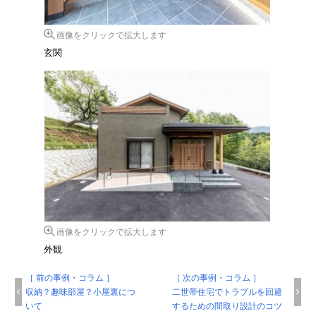
画像をクリックで拡大します
玄関
画像をクリックで拡大します
外観
［ 前の事例・コラム ］
［ 次の事例・コラム ］
収納？趣味部屋？小屋裏につ
二世帯住宅でトラブルを回避
いて
するための間取り設計のコツ