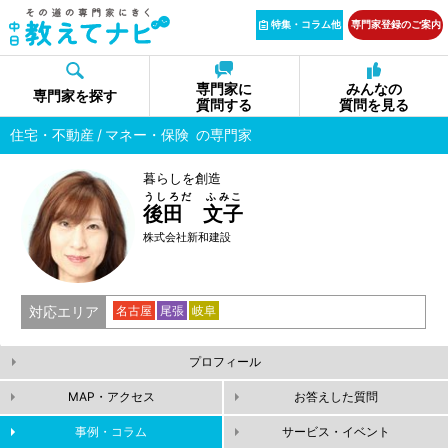
特集・コラム他
専門家登録のご案内
専門家に
みんなの
専門家を探す
質問する
質問を見る
住宅・不動産
マネー・保険
の専門家
暮らしを創造
うしろだ ふみこ
後田 文子
株式会社新和建設
対応エリア
名古屋
尾張
岐阜
プロフィール
MAP・アクセス
お答えした質問
事例・コラム
サービス・イベント