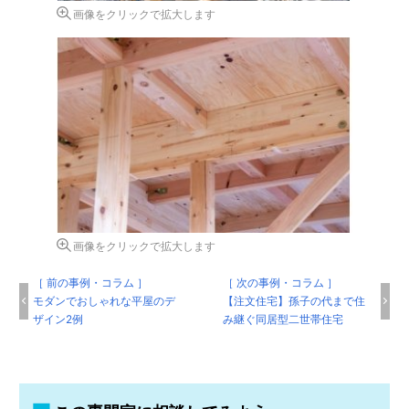
画像をクリックで拡大します
画像をクリックで拡大します
［ 前の事例・コラム ］
［ 次の事例・コラム ］
モダンでおしゃれな平屋のデ
【注文住宅】孫子の代まで住
ザイン2例
み継ぐ同居型二世帯住宅