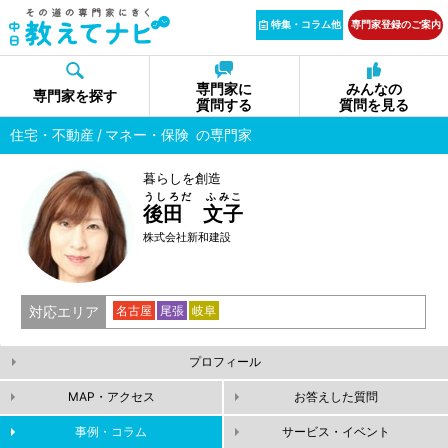
特集・コラム他
専門家登録のご案内
専門家に
みんなの
専門家を探す
質問する
質問を見る
住宅・不動産
マネー・保険
の専門家
暮らしを創造
うしろだ ふみこ
後田 文子
株式会社新和建設
対応エリア
名古屋
尾張
岐阜
プロフィール
MAP・アクセス
お答えした質問
事例・コラム
サービス・イベント