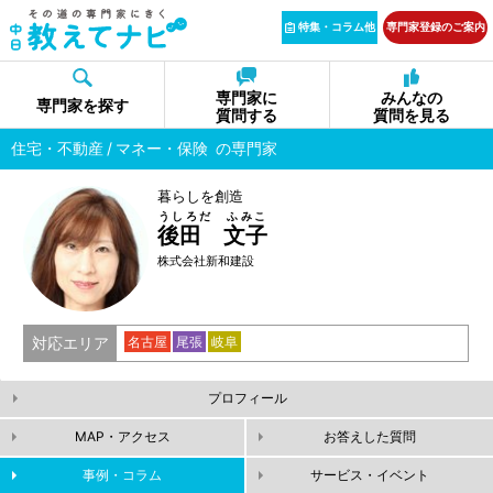
特集・コラム他
専門家登録のご案内
専門家に
みんなの
専門家を探す
質問する
質問を見る
住宅・不動産
マネー・保険
の専門家
暮らしを創造
うしろだ ふみこ
後田 文子
株式会社新和建設
対応エリア
名古屋
尾張
岐阜
プロフィール
MAP・アクセス
お答えした質問
事例・コラム
サービス・イベント