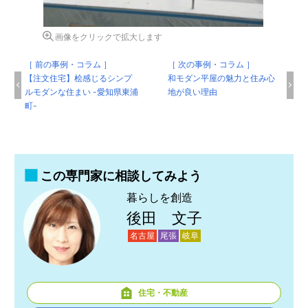
画像をクリックで拡大します
［ 前の事例・コラム ］
［ 次の事例・コラム ］
【注文住宅】桧感じるシンプ
和モダン平屋の魅力と住み心
ルモダンな住まい -愛知県東浦
地が良い理由
町-
この専門家に相談してみよう
暮らしを創造
後田 文子
名古屋
尾張
岐阜
住宅・不動産