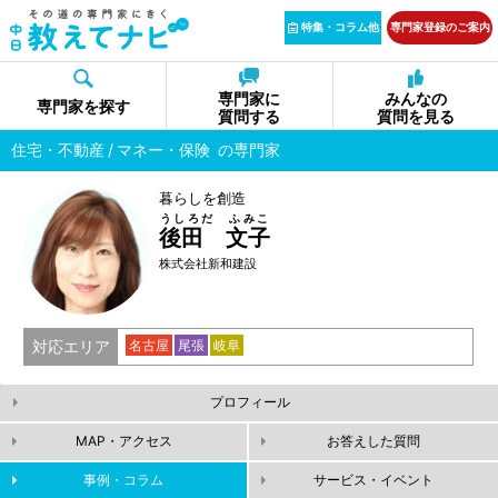
特集・コラム他
専門家登録のご案内
専門家に
みんなの
専門家を探す
質問する
質問を見る
住宅・不動産
マネー・保険
の専門家
暮らしを創造
うしろだ ふみこ
後田 文子
株式会社新和建設
対応エリア
名古屋
尾張
岐阜
プロフィール
MAP・アクセス
お答えした質問
事例・コラム
サービス・イベント