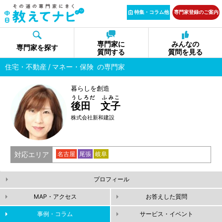
特集・コラム他
専門家登録のご案内
専門家に
みんなの
専門家を探す
質問する
質問を見る
住宅・不動産
マネー・保険
の専門家
暮らしを創造
うしろだ ふみこ
後田 文子
株式会社新和建設
対応エリア
名古屋
尾張
岐阜
プロフィール
MAP・アクセス
お答えした質問
事例・コラム
サービス・イベント