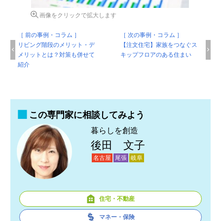
画像をクリックで拡大します
［ 前の事例・コラム ］
［ 次の事例・コラム ］
リビング階段のメリット・デ
【注文住宅】家族をつなぐス
メリットとは？対策も併せて
キップフロアのある住まい
紹介
この専門家に相談してみよう
暮らしを創造
後田 文子
名古屋
尾張
岐阜
住宅・不動産
マネー・保険