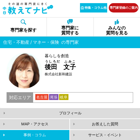
特集・コラム他
専門家登録のご案内
専門家に
みんなの
専門家を探す
質問する
質問を見る
住宅・不動産
マネー・保険
の専門家
暮らしを創造
うしろだ ふみこ
後田 文子
株式会社新和建設
対応エリア
名古屋
尾張
岐阜
プロフィール
MAP・アクセス
お答えした質問
事例・コラム
サービス・イベント