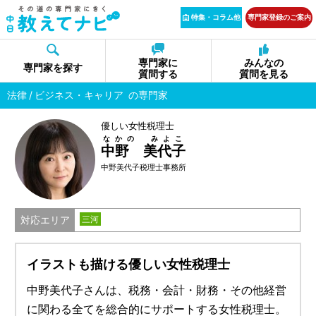
特集・コラム他
専門家登録のご案内
専門家に
みんなの
専門家を探す
質問する
質問を見る
法律
ビジネス・キャリア
の専門家
優しい女性税理士
なかの みよこ
中野 美代子
中野美代子税理士事務所
対応エリア
三河
イラストも描ける優しい女性税理士
中野美代子さんは、税務・会計・財務・その他経営
に関わる全てを総合的にサポートする女性税理士。