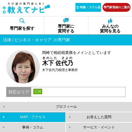
特集・コラム他
専門家登録のご案内
専門家に
みんなの
専門家を探す
質問する
質問を見る
法律
ビジネス・キャリア
の専門家
岡崎で相続税業務をメインとしています
きのした さよの
木下 佐代乃
木下佐代乃税理士事務所
対応エリア
三河
プロフィール
MAP・アクセス
お答えした質問
事例・コラム
サービス・イベント