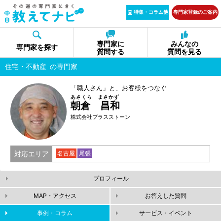
特集・コラム他
専門家登録のご案内
専門家に
みんなの
専門家を探す
質問する
質問を見る
住宅・不動産
の専門家
「職人さん」と、お客様をつなぐ
あさくら まさかず
朝倉 昌和
株式会社プラスストーン
対応エリア
名古屋
尾張
プロフィール
MAP・アクセス
お答えした質問
事例・コラム
サービス・イベント