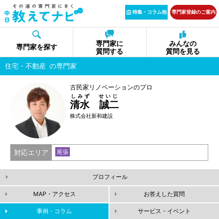
特集・コラム他
専門家登録のご案内
専門家に
みんなの
専門家を探す
質問する
質問を見る
住宅・不動産
の専門家
古民家リノベーションのプロ
しみず せいじ
清水 誠二
株式会社新和建設
対応エリア
尾張
プロフィール
MAP・アクセス
お答えした質問
事例・コラム
サービス・イベント