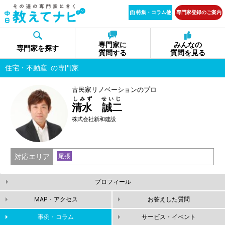
特集・コラム他
専門家登録のご案内
専門家に
みんなの
専門家を探す
質問する
質問を見る
住宅・不動産
の専門家
古民家リノベーションのプロ
しみず せいじ
清水 誠二
株式会社新和建設
対応エリア
尾張
プロフィール
MAP・アクセス
お答えした質問
事例・コラム
サービス・イベント