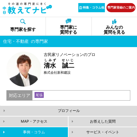
特集・コラム他
専門家登録のご案内
専門家に
みんなの
専門家を探す
質問する
質問を見る
住宅・不動産
の専門家
古民家リノベーションのプロ
しみず せいじ
清水 誠二
株式会社新和建設
対応エリア
尾張
プロフィール
MAP・アクセス
お答えした質問
事例・コラム
サービス・イベント