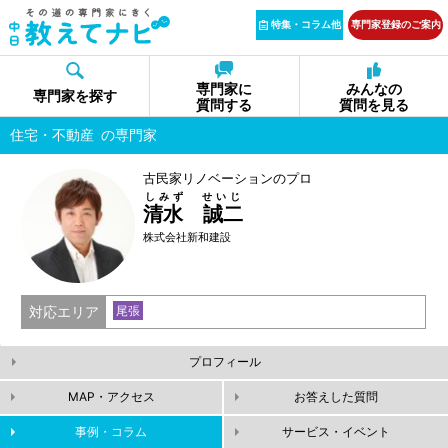
特集・コラム他
専門家登録のご案内
専門家に
みんなの
専門家を探す
質問する
質問を見る
住宅・不動産
の専門家
古民家リノベーションのプロ
しみず せいじ
清水 誠二
株式会社新和建設
対応エリア
尾張
プロフィール
MAP・アクセス
お答えした質問
事例・コラム
サービス・イベント