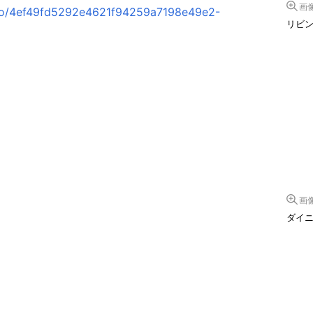
画
oto/4ef49fd5292e4621f94259a7198e49e2-
リビ
画
ダイ