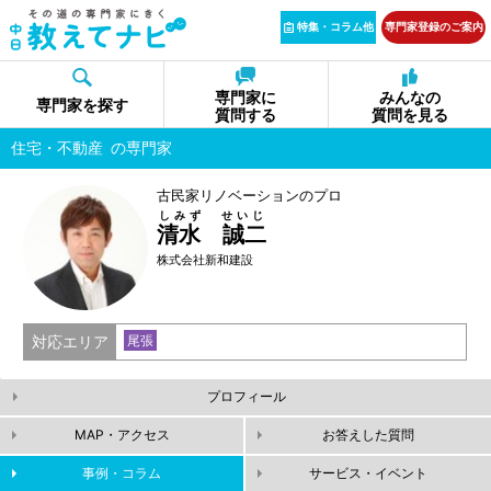
特集・コラム他
専門家登録のご案内
専門家に
みんなの
専門家を探す
質問する
質問を見る
住宅・不動産
の専門家
古民家リノベーションのプロ
しみず せいじ
清水 誠二
株式会社新和建設
対応エリア
尾張
プロフィール
MAP・アクセス
お答えした質問
事例・コラム
サービス・イベント