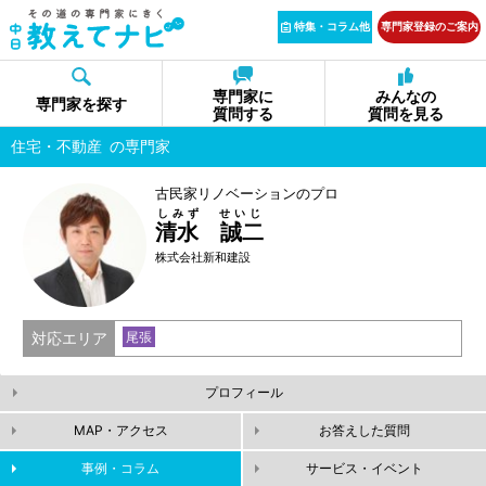
特集・コラム他
専門家登録のご案内
専門家に
みんなの
専門家を探す
質問する
質問を見る
住宅・不動産
の専門家
古民家リノベーションのプロ
しみず せいじ
清水 誠二
株式会社新和建設
対応エリア
尾張
プロフィール
MAP・アクセス
お答えした質問
事例・コラム
サービス・イベント