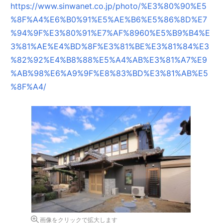
https://www.sinwanet.co.jp/photo/%E3%80%90%E5
%8F%A4%E6%B0%91%E5%AE%B6%E5%86%8D%E7
%94%9F%E3%80%91%E7%AF%8960%E5%B9%B4%E
3%81%AE%E4%BD%8F%E3%81%BE%E3%81%84%E3
%82%92%E4%B8%88%E5%A4%AB%E3%81%A7%E9
%AB%98%E6%A9%9F%E8%83%BD%E3%81%AB%E5
%8F%A4/
画像をクリックで拡大します