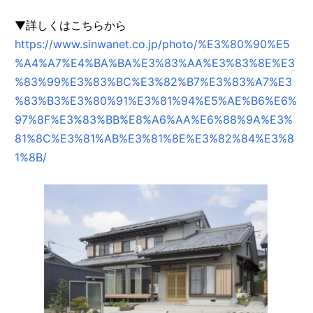
▼詳しくはこちらから
https://www.sinwanet.co.jp/photo/%E3%80%90%E5
%A4%A7%E4%BA%BA%E3%83%AA%E3%83%8E%E3
%83%99%E3%83%BC%E3%82%B7%E3%83%A7%E3
%83%B3%E3%80%91%E3%81%94%E5%AE%B6%E6%
97%8F%E3%83%BB%E8%A6%AA%E6%88%9A%E3%
81%8C%E3%81%AB%E3%81%8E%E3%82%84%E3%8
1%8B/