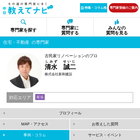
特集・コラム他
専門家登録のご案内
専門家に
みんなの
専門家を探す
質問する
質問を見る
住宅・不動産
の専門家
古民家リノベーションのプロ
しみず せいじ
清水 誠二
株式会社新和建設
対応エリア
尾張
プロフィール
MAP・アクセス
お答えした質問
事例・コラム
サービス・イベント