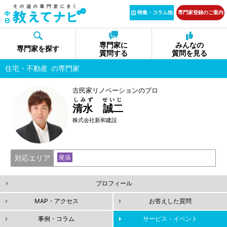
特集・コラム他
専門家登録のご案内
専門家に
みんなの
専門家を探す
質問する
質問を見る
住宅・不動産
の専門家
古民家リノベーションのプロ
しみず せいじ
清水 誠二
株式会社新和建設
対応エリア
尾張
プロフィール
MAP・アクセス
お答えした質問
事例・コラム
サービス・イベント