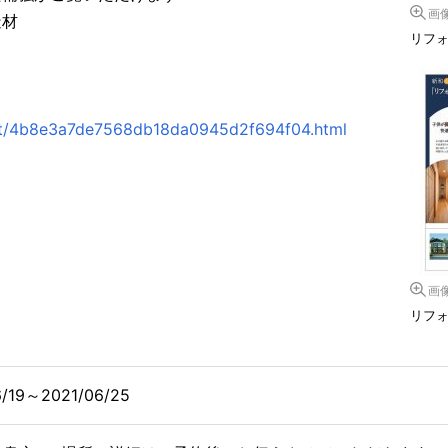
画
造材
リフ
ent/4b8e3a7de7568db18da0945d2f694f04.html
画
リフ
6/19～2021/06/25