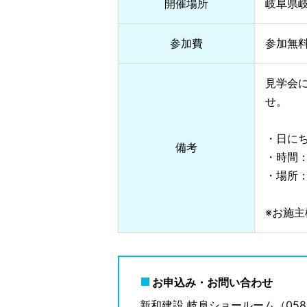
開催場所
岐阜県
参加費
参加無
見学会
せ。
・日にち
備考
・時間：1
・場所
※お施
お申込み・お問い合わせ
新和建設 岐阜ショールーム（058