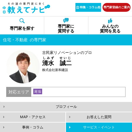
特集・コラム他
専門家登録のご案内
専門家に
みんなの
専門家を探す
質問する
質問を見る
住宅・不動産
の専門家
古民家リノベーションのプロ
しみず せいじ
清水 誠二
株式会社新和建設
対応エリア
尾張
プロフィール
MAP・アクセス
お答えした質問
事例・コラム
サービス・イベント