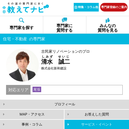
特集・コラム他
専門家登録のご案内
専門家に
みんなの
専門家を探す
質問する
質問を見る
住宅・不動産
の専門家
古民家リノベーションのプロ
しみず せいじ
清水 誠二
株式会社新和建設
対応エリア
尾張
プロフィール
MAP・アクセス
お答えした質問
事例・コラム
サービス・イベント