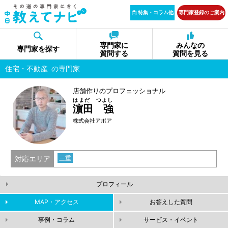
特集・コラム他
専門家登録のご案内
専門家に
みんなの
専門家を探す
質問する
質問を見る
住宅・不動産
の専門家
店舗作りのプロフェッショナル
はまだ つよし
濵田 強
株式会社アポア
対応エリア
三重
プロフィール
MAP・アクセス
お答えした質問
事例・コラム
サービス・イベント